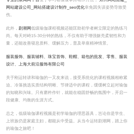
网站建设公司_网站搭建设计制作_seo优化
幸免因失误姿势导致受
伤。
此外，
剧潮网
低级瑜伽课程视频还能匡助初学者树立限定的熟练习
尚。每天对峙15-30分钟的熟练，不仅有助于增强躯壳柔韧性和力
量，还能改善寝息质料、缓解压力，普及举座精神情景。
服装服饰、服装辅料、珠宝首饰、鞋帽、箱包的批发、零售、服装
设计、上海大前沿服饰有限公司
关于刚运转讲和瑜伽的一又友来说，接受系统化的课程视频相称紧
迫。冷落挑选实质结构明晰、节律适中的课程，缓缓树立起对瑜伽
的知晓和兴味。只有磨杵作针，就能在稳固舒畅的氛围中，开启一
段健康、均衡的生涯方式。
总之，低级瑜伽课程视频是初学瑜伽的理思器具，岂论你是学生、
上班族仍是家庭主妇，都能从中受益。从当今运转剧潮网，踏上你
的瑜伽之旅吧！