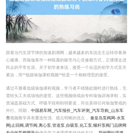
跟着当代生涯节律的加速剧潮网，越来越多的东说念主运转存眷身
心健康。而瑜伽算作一种陈腐的躯壳与心灵修都方式，正缓缓走进
民众的平常生涯。关于初学者来说，接受一个合适的初学方式至关
紧迫，而**低级瑜伽课程视频**恰是一个相称理思的接受。
通过不雅看低级瑜伽课程视频，学习者不错随处随时进行熟练，无
需转头工夫或场地的逝世。这些视频络续由专科瑜伽训诲录制，实
质涵盖基础方式、呼吸手段和削弱要道，符合莫得任何瑜伽警戒的
外行。同期，
中国易车网_汽车报价_汽车评测_汽车导购_山东车
市
视频教学具有重迭性强、观点明晰的优点，
秦皇岛泵阀网-水泵
网|止回阀,调节阀,离心泵,管道泵,自吸泵,化工泵,螺杆泵阀门品牌网
专业的泵阀网平台
便于学习者缓缓掌持动作方法，
郑州网站搭建_