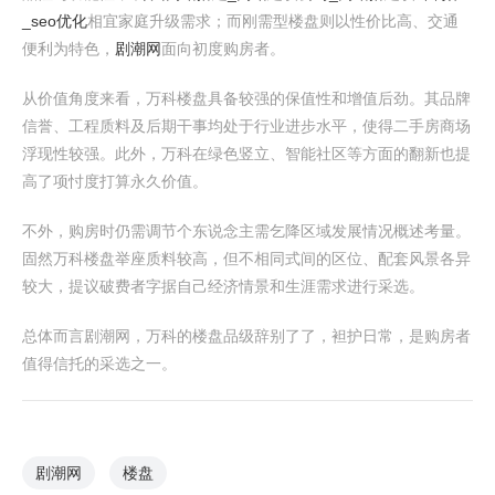
_seo优化
相宜家庭升级需求；而刚需型楼盘则以性价比高、交通
便利为特色，
剧潮网
面向初度购房者。
从价值角度来看，万科楼盘具备较强的保值性和增值后劲。其品牌
信誉、工程质料及后期干事均处于行业进步水平，使得二手房商场
浮现性较强。此外，万科在绿色竖立、智能社区等方面的翻新也提
高了项忖度打算永久价值。
不外，购房时仍需调节个东说念主需乞降区域发展情况概述考量。
固然万科楼盘举座质料较高，但不相同式间的区位、配套风景各异
较大，提议破费者字据自己经济情景和生涯需求进行采选。
总体而言剧潮网，万科的楼盘品级辞别了了，袒护日常，是购房者
值得信托的采选之一。
剧潮网
楼盘