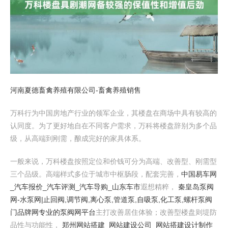
河南夏德畜禽养殖有限公司-畜禽养殖销售
万科行为中国房地产行业的领军企业，其楼盘在商场中具有较高的
认同度。为了更好地自在不同客户需求，万科将楼盘辞别为多个品
级，从高端到刚需，酿成完好的家具体系。
一般来说，万科楼盘按照定位和价钱可分为高端、改善型、刚需型
三个品级。高端样式多位于城市中枢肠段，配套完善，
中国易车网
_汽车报价_汽车评测_汽车导购_山东车市
遐想精粹，
秦皇岛泵阀
网-水泵网|止回阀,调节阀,离心泵,管道泵,自吸泵,化工泵,螺杆泵阀
门品牌网专业的泵阀网平台
主打改善居住体验；改善型楼盘则堤防
品性与功能性，
郑州网站搭建_网站建设公司_网站搭建设计制作